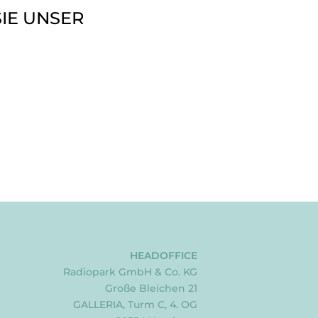
IE UNSER
HEADOFFICE
Radiopark GmbH & Co. KG
Große Bleichen 21
GALLERIA, Turm C, 4. OG