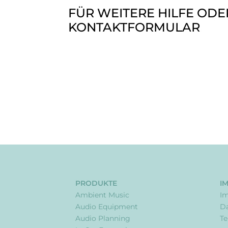
FÜR WEITERE HILFE ODE
KONTAKTFORMULAR
PRODUKTE
I
Ambient Music
I
Audio Equipment
Da
Audio Planning
Te